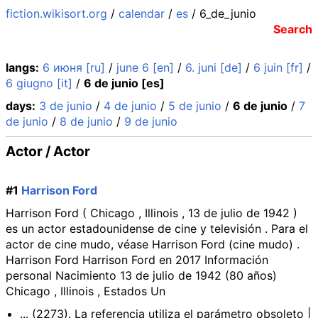
fiction.wikisort.org
/
calendar
/
es
/ 6_de_junio
Search
langs:
6 июня [ru]
/
june 6 [en]
/
6. juni [de]
/
6 juin [fr]
/
6 giugno [it]
/
6 de junio [es]
days:
3 de junio
/
4 de junio
/
5 de junio
/
6 de junio
/
7
de junio
/
8 de junio
/
9 de junio
Actor / Actor
#1
Harrison Ford
Harrison Ford ( Chicago , Illinois , 13 de julio de 1942 )
es un actor estadounidense de cine y televisión . Para el
actor de cine mudo, véase Harrison Ford (cine mudo) .
Harrison Ford Harrison Ford en 2017 Información
personal Nacimiento 13 de julio de 1942 (80 años)
Chicago , Illinois , Estados Un
... (2273). La referencia utiliza el parámetro obsoleto |