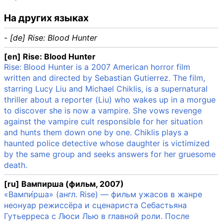
На других языках
- [de] Rise: Blood Hunter
[en] Rise: Blood Hunter
Rise: Blood Hunter is a 2007 American horror film
written and directed by Sebastian Gutierrez. The film,
starring Lucy Liu and Michael Chiklis, is a supernatural
thriller about a reporter (Liu) who wakes up in a morgue
to discover she is now a vampire. She vows revenge
against the vampire cult responsible for her situation
and hunts them down one by one. Chiklis plays a
haunted police detective whose daughter is victimized
by the same group and seeks answers for her gruesome
death.
[ru] Вампирша (фильм, 2007)
«Вампи́рша» (англ. Rise) — фильм ужасов в жанре
неонуар режиссёра и сценариста Себастьяна
Гутьерреса с Люси Лью в главной роли. После