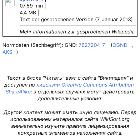
07:59 min
|
4,4 MB
|
Text der gesprochenen Version
(7.
Januar 2013)
Mehr Informationen zur gesprochenen Wikipedia
Normdaten
(Sachbegriff): GND:
7627204-7
(
OGND
,
AKS
)
Текст в блоке "Читать" взят с сайта "Википедия" и
доступен по
лицензии Creative Commons Attribution-
ShareAlike
; в отдельных случаях могут действовать
дополнительные условия.
Другой контент может иметь иную лицензию. Перед
использованием материалов сайта WikiSort.org
внимательно изучите правила лицензирования
конкретных элементов наполнения сайта.